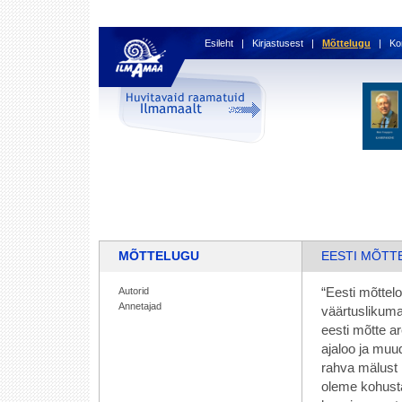
Esileht
|
Kirjastusest
|
Mõttelugu
|
Ko
MÕTTELUGU
EESTI MÕTT
Autorid
“Eesti mõttel
Annetajad
väärtuslikuma
eesti mõtte ar
ajaloo ja muud
rahva mälust 
oleme kohust