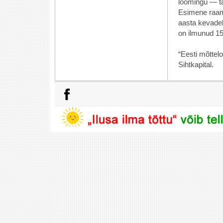
loomingu — ta
Esimene raam
aasta kevadel
on ilmunud 15
“Eesti mõttel
Sihtkapital.