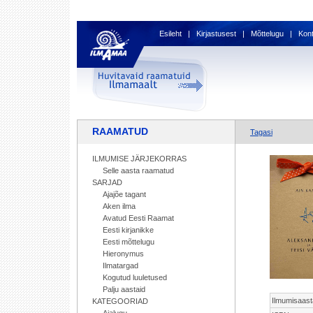
Esileht
|
Kirjastusest
|
Mõttelugu
|
Kon
RAAMATUD
Tagasi
ILMUMISE JÄRJEKORRAS
Selle aasta raamatud
SARJAD
Ajajõe tagant
Aken ilma
Avatud Eesti Raamat
Eesti kirjanikke
Eesti mõttelugu
Hieronymus
Ilmatargad
Kogutud luuletused
Palju aastaid
Ilmumisaast
KATEGOORIAD