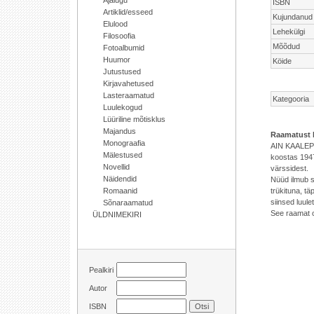
Ajalugu
ISBN
Artiklid/esseed
Kujundanud
Elulood
Lehekülgi
Filosoofia
Mõõdud
Fotoalbumid
Huumor
Köide
Jutustused
Kirjavahetused
Lasteraamatud
Kategooria
Luulekogud
Lüüriline mõtisklus
Majandus
Raamatust 
Monograafia
AIN KAALEP (
Mälestused
koostas 1947
Novellid
värssidest.
Näidendid
Nüüd ilmub s
trükituna, t
Romaanid
siinsed luul
Sõnaraamatud
See raamat o
ÜLDNIMEKIRI
Pealkiri
Autor
ISBN