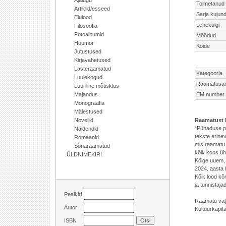
Ajalugu
Toimetanud
Artiklid/esseed
Sarja kujun
Elulood
Lehekülgi
Filosoofia
Fotoalbumid
Mõõdud
Huumor
Köide
Jutustused
Kirjavahetused
Lasteraamatud
Kategooria
Luulekogud
Raamatusar
Lüüriline mõtisklus
Majandus
EM number
Monograafia
Mälestused
Novellid
Raamatust 
“Pühaduse pu
Näidendid
tekste erine
Romaanid
mis raamatu 
Sõnaraamatud
kõik koos üh
ÜLDNIMEKIRI
Kõige uuem, s
2024. aasta 
Kõik lood kõ
ja tunnistaj
Pealkiri
Raamatu välj
Autor
Kultuurkapital
ISBN