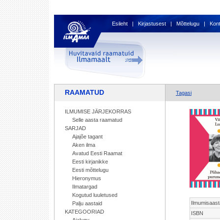
Esileht
|
Kirjastusest
|
Mõttelugu
|
Kon
RAAMATUD
Tagasi
ILMUMISE JÄRJEKORRAS
Selle aasta raamatud
SARJAD
Ajajõe tagant
Aken ilma
Avatud Eesti Raamat
Eesti kirjanikke
Eesti mõttelugu
Hieronymus
Ilmatargad
Kogutud luuletused
Ilmumisaast
Palju aastaid
KATEGOORIAD
ISBN