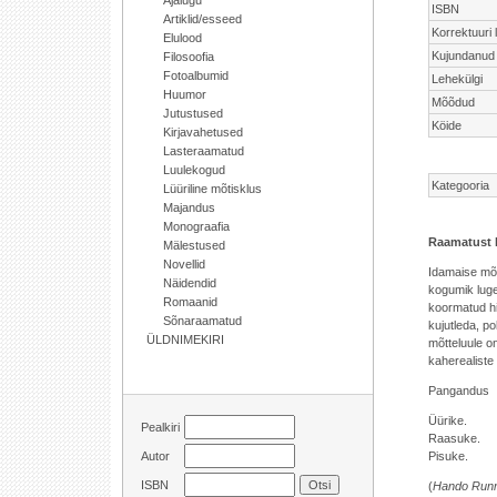
Ajalugu
ISBN
Artiklid/esseed
Korrektuuri
Elulood
Kujundanud
Filosoofia
Fotoalbumid
Lehekülgi
Huumor
Mõõdud
Jutustused
Köide
Kirjavahetused
Lasteraamatud
Luulekogud
Kategooria
Lüüriline mõtisklus
Majandus
Monograafia
Raamatust 
Mälestused
Novellid
Idamaise mõt
Näidendid
kogumik lugej
Romaanid
koormatud hi
Sõnaraamatud
kujutleda, po
ÜLDNIMEKIRI
mõtteluule o
kaherealiste
Pangandus
Üürike.
Pealkiri
Raasuke.
Pisuke.
Autor
ISBN
(
Hando Runne