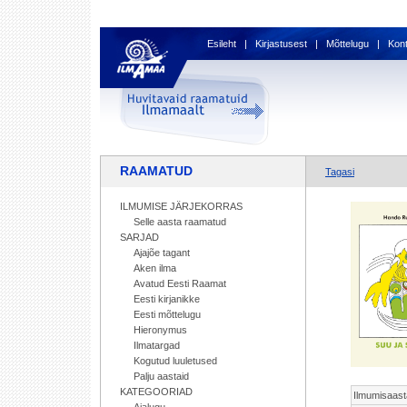
Esileht
|
Kirjastusest
|
Mõttelugu
|
Kon
RAAMATUD
Tagasi
ILMUMISE JÄRJEKORRAS
Selle aasta raamatud
SARJAD
Ajajõe tagant
Aken ilma
Avatud Eesti Raamat
Eesti kirjanikke
Eesti mõttelugu
Hieronymus
Ilmatargad
Kogutud luuletused
Palju aastaid
KATEGOORIAD
Ilmumisaast